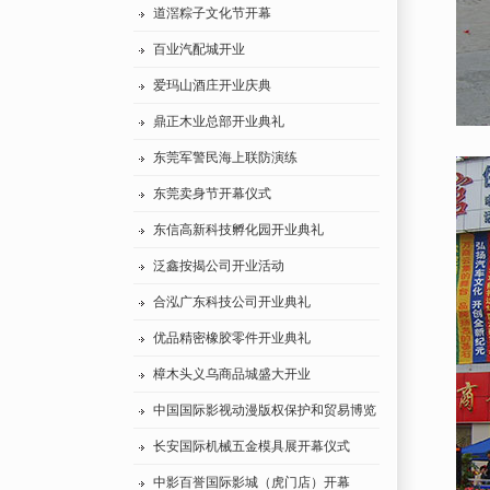
道滘粽子文化节开幕
百业汽配城开业
爱玛山酒庄开业庆典
鼎正木业总部开业典礼
东莞军警民海上联防演练
东莞卖身节开幕仪式
东信高新科技孵化园开业典礼
泛鑫按揭公司开业活动
合泓广东科技公司开业典礼
优品精密橡胶零件开业典礼
樟木头义乌商品城盛大开业
中国国际影视动漫版权保护和贸易博览
会开幕
长安国际机械五金模具展开幕仪式
中影百誉国际影城（虎门店）开幕