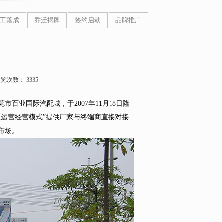
工落成
乔迁揭牌
签约启动
品牌推广
览次数： 3335
百业国际汽配城，于2007年11月18日隆
运营经营模式”提供厂家与终端商直接对接
市场。