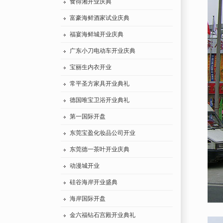
食得湘开业庆典
富豪海鲜酒家试业庆典
福宴海鲜城开业庆典
广东小刀电动车开业庆典
宝丽生内衣开业
常平圣方家具开业典礼
德国唯宝卫浴开业典礼
第一国际开盘
东莞宝盈化妆品公司开业
东莞德一茶叶开业庆典
动漫城开业
硅谷海岸开业盛典
海岸国际开盘
金六福钻石宫殿开业典礼