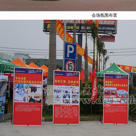
会场氛围布置