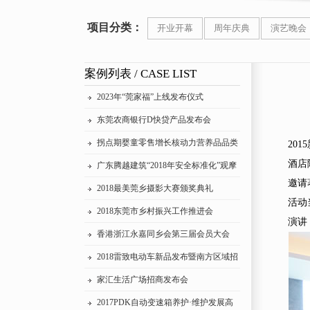
项目分类：
开业开幕
周年庆典
演艺晚会
案例列表 / CASE LIST
2023年“莞家福”上线发布仪式
东莞农商银行D快贷产品发布会
拐点期婴童零售增长核动力营养品品类
20
酒店
突破研讨会
广东腾越建筑“2018年安全标准化”观摩
邀请
会
2018最美莞乡摄影大赛颁奖典礼
活动
2018东莞市乡村振兴工作推进会
演讲
香港浙江永嘉同乡会第三届会员大会
2018雷致电动车新品发布暨南方区域招
商会
家汇生活广场招商发布会
2017PDK自动变速箱养护·维护发展高