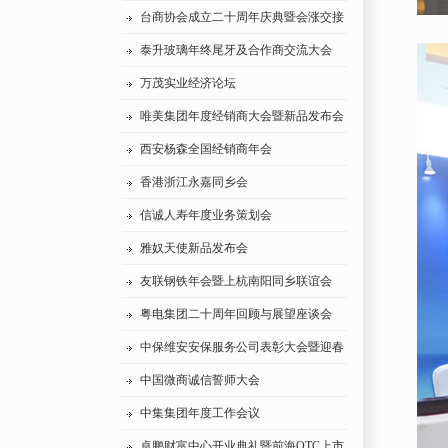
台商协会成立二十周年庆典暨会涨交接
典礼
泰升玻璃年终尾牙及合作商交流大会
万茂实业经济论坛
唯美集团年度经销商大会暨新品发布会
西安杨森全国经销商年会
香港浙江永嘉同乡会
信诚人寿年度业务策划会
雅奴天使新品发布会
友联钢铁年会暨上杭南阳同乡联谊会
粤电集团二十周年回顾与展望座谈会
中保维安安保服务公司表彰大会暨迎春
晚会
中国微商诚信誓师大会
中集集团年度工作会议
卓鹏财富中心开业典礼暨前海OTC上市