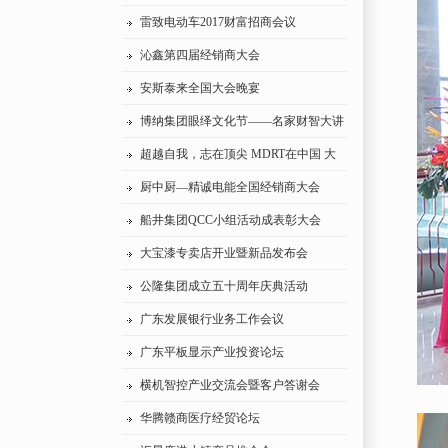
峰论坛
雷致电动车2017财富招商会议
沁鑫第四届经销商大会
安斯泰来全国大会晚宴
博纳集团眼绎文化节——名家财智大讲
坛
超越自我，志在顶尖 MDRT在中国 大
型会议
厨中厨—精诚电能全国经销商大会
船井集团QCC小组活动成表彰大会
大宝漆专卖店开业暨新品发布会
公隆集团成立五十周年庆典活动
广东发展银行业务工作会议
广东平板显示产业投资论坛
横机智控产业交流会暨客户答谢会
华腾赣商医疗经贸论坛