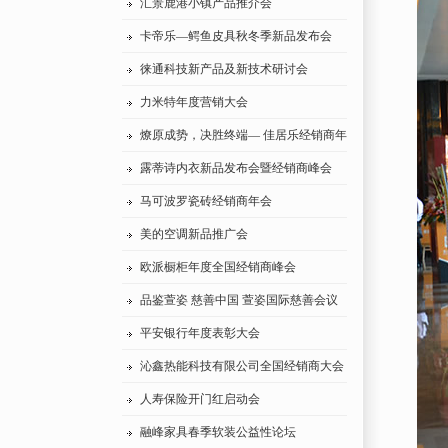
汇景鹿港小镇产品推介会
卡帝乐—鳄鱼皮具秋冬季新品发布会
徕通科技新产品及新技术研讨会
力米特年度营销大会
燎原成势，决胜终端— 佳居乐经销商年
会
露蒂诗内衣新品发布会暨经销商峰会
马可波罗瓷砖经销商年会
美的空调新品推广会
欧派橱柜年度全国经销商峰会
品鉴萱姿 慈善中国 萱姿国际慈善会议
平安银行年度表彰大会
沁鑫热能科技有限公司全国经销商大会
人寿保险开门红启动会
融峰家具春季软装公益性论坛