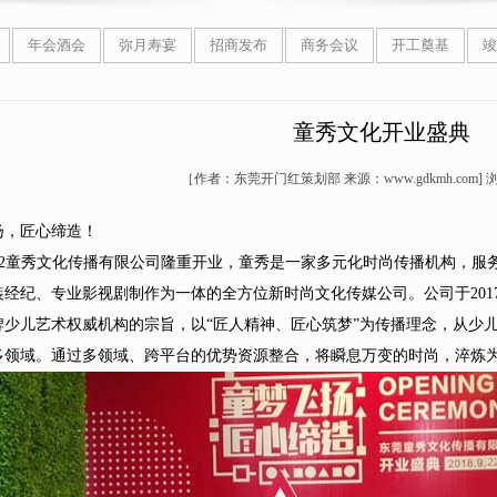
年会酒会
弥月寿宴
招商发布
商务会议
开工奠基
竣
童秀文化开业盛典
［作者：东莞开门红策划部 来源：www.gdkmh.com]
浏
扬，匠心缔造！
.9.22童秀文化传播有限公司隆重开业，童秀是一家多元化时尚传播机构
装经纪、专业影视剧制作为一体的全方位新时尚文化传媒公司。公司于201
牌少儿艺术权威机构的宗旨，以“匠人精神、匠心筑梦”为传播理念，从少
多领域。通过多领域、跨平台的优势资源整合，将瞬息万变的时尚，淬炼