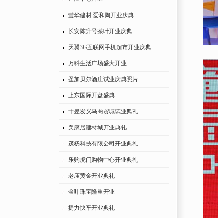
莹华建材 爱和陶开业庆典
长安陈升号茶叶开业庆典
天翼3G互联网手机超市开业庆典
万科生活广场盛大开业
圣加贝尔酒庄试业庆典照片
上东国际开盘盛典
千昱发义乌商贸城试业典礼
美康居建材城开业典礼
茂杨科技有限公司开业典礼
乐购虎门购物中心开业典礼
老庙黄金开业典礼
金叶珠宝隆重开业
捷力快车开业典礼